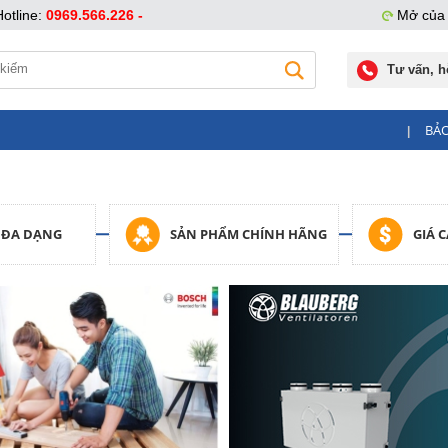
Hotline:
0969.566.226 -
Mở của 
Tư vấn, h
BẢ
|
 ĐA DẠNG
SẢN PHẨM CHÍNH HÃNG
GIÁ 