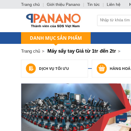
Trang chủ
|
Giới thiệu Panano
|
Tin tức
|
Liên hệ
DANH MỤC SẢN PHẨM
Máy sấy tay
Giá từ 1tr đến 2tr
Trang chủ
DỊCH VỤ TỐI ƯU
HÀNG HOÁ