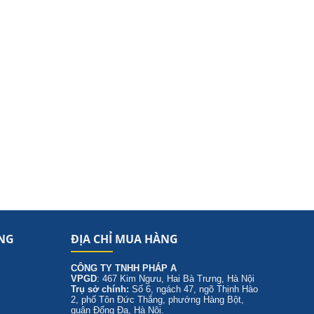
NG
ĐỊA CHỈ MUA HÀNG
CÔNG TY TNHH PHÁP A
VPGD
: 467 Kim Ngưu, Hai Bà Trưng, Hà Nội
Trụ sở chính:
Số 6, ngách 47, ngõ Thịnh Hào
2, phố Tôn Đức Thắng, phướng Hàng Bột,
quận Đống Đa, Hà Nội.