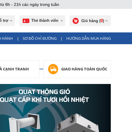
từ 8h - 21h các ngày trong tuần
0
ỗ trợ
Thẻ thành viên
Giỏ hàng (
)
O HÀNH
SƠ ĐỒ CHỈ ĐƯỜNG
HƯỚNG DẪN MUA HÀNG
|
|
CẢ CẠNH TRANH
GIAO HÀNG TOÀN QUỐC