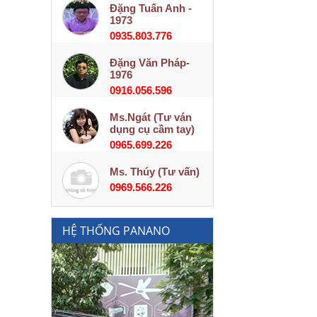
Đặng Tuấn Anh -
1973
0935.803.776
Đặng Văn Pháp-
1976
0916.056.596
Ms.Ngát (Tư ván
dụng cụ cầm tay)
0965.699.226
Ms. Thúy (Tư vấn)
0969.566.226
HỆ THỐNG PANANO