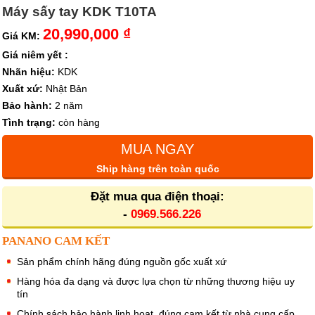
Máy sấy tay KDK T10TA
20,990,000 ₫
Giá KM:
Giá niêm yết :
Nhãn hiệu:
KDK
Xuất xứ:
Nhật Bản
Bảo hành:
2 năm
Tình trạng:
còn hàng
MUA NGAY
Ship hàng trên toàn quốc
Đặt mua qua điện thoại:
-
0969.566.226
PANANO CAM KẾT
Sản phẩm chính hãng đúng nguồn gốc xuất xứ
Hàng hóa đa dạng và được lựa chọn từ những thương hiệu uy
tín
Chính sách bảo hành linh hoạt, đúng cam kết từ nhà cung cấp