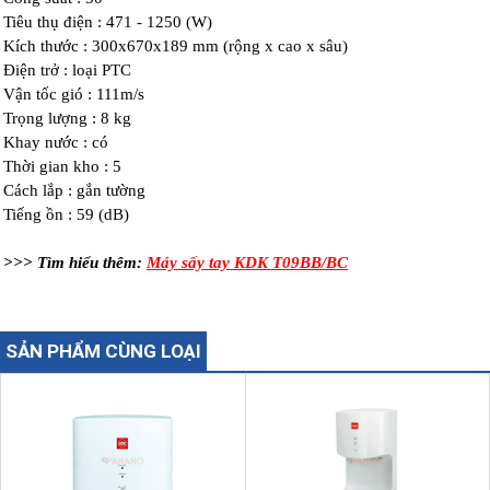
Tiêu thụ điện : 471 - 1250 (W)
Kích thước : 300x670x189 mm (rộng x cao x sâu)
Điện trở : loại PTC
Vận tốc gió : 111m/s
Trọng lượng : 8 kg
Khay nước : có
Thời gian kho : 5
Cách lắp : gắn tường
Tiếng ồn : 59 (dB)
>>> Tìm hiểu thêm:
Máy sấy tay KDK T09BB/BC
SẢN PHẨM CÙNG LOẠI