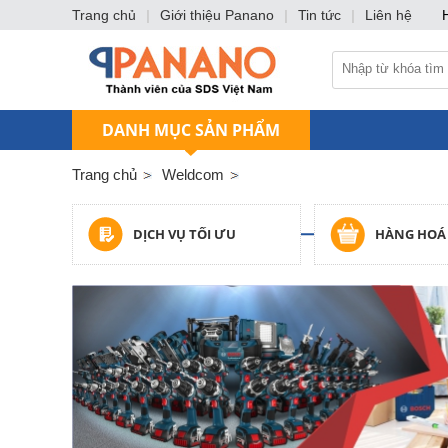
Trang chủ
|
Giới thiệu Panano
|
Tin tức
|
Liên hệ
DANH MỤC SẢN PHẨM
Trang chủ
Weldcom
DỊCH VỤ TỐI ƯU
HÀNG HOÁ