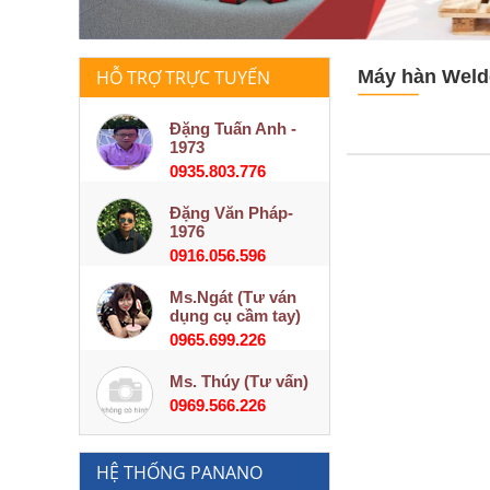
HỖ TRỢ TRỰC TUYẾN
Máy hàn Wel
Đặng Tuấn Anh -
1973
0935.803.776
Đặng Văn Pháp-
1976
0916.056.596
Ms.Ngát (Tư ván
dụng cụ cầm tay)
0965.699.226
Ms. Thúy (Tư vấn)
0969.566.226
HỆ THỐNG PANANO