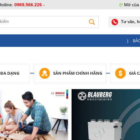
Hotline:
0969.566.226 -
Mở của 
Tư vấn, h
BẢ
|
 ĐA DẠNG
SẢN PHẨM CHÍNH HÃNG
GIÁ 