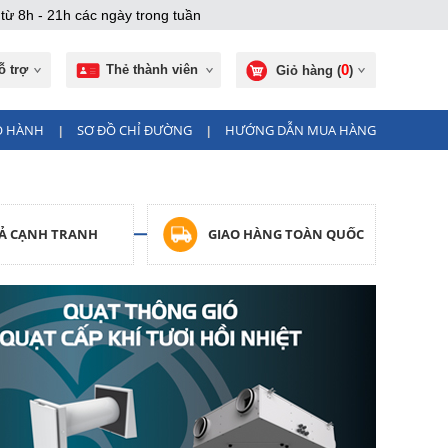
từ 8h - 21h các ngày trong tuần
0
ỗ trợ
Thẻ thành viên
Giỏ hàng (
)
O HÀNH
SƠ ĐỒ CHỈ ĐƯỜNG
HƯỚNG DẪN MUA HÀNG
|
|
CẢ CẠNH TRANH
GIAO HÀNG TOÀN QUỐC