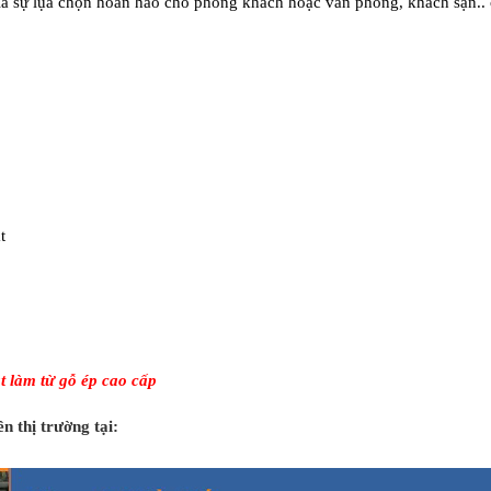
 là sự lụa chọn hoàn hảo cho phòng khách hoặc văn phòng, khách sạn.. 
t
 làm từ gỗ ép cao cấp
ên thị trường tại: