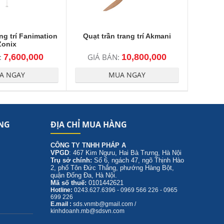
ng trí Fanimation
Quạt trần trang trí Akmani
Zonix
:
7,600,000
GIÁ BÁN:
10,800,000
A NGAY
MUA NGAY
NG
ĐỊA CHỈ MUA HÀNG
CÔNG TY TNHH PHÁP A
VPGD
: 467 Kim Ngưu, Hai Bà Trưng, Hà Nội
Trụ sở chính:
Số 6, ngách 47, ngõ Thịnh Hào
2, phố Tôn Đức Thắng, phướng Hàng Bột,
quận Đống Đa, Hà Nội.
Mã số thuế:
0101442621
Hotline:
0243.627.6396 - 0969 566 226 - 0965
699 226
E.mail :
sds.vnmb@gmail.com /
kinhdoanh.mb@sdsvn.com