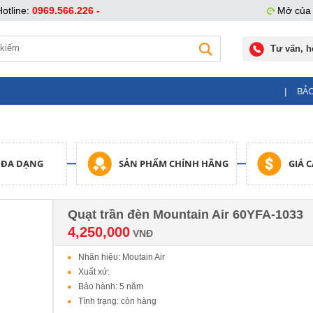
Hotline:
0969.566.226 -
Mở của 
Tư vấn, h
BẢ
|
 ĐA DẠNG
SẢN PHẨM CHÍNH HÃNG
GIÁ 
Quạt trần đèn Mountain Air 60YFA-1033
4,250,000
VNĐ
Nhãn hiệu: Moutain Air
Xuất xứ:
Bảo hành: 5 năm
Tình trạng: còn hàng