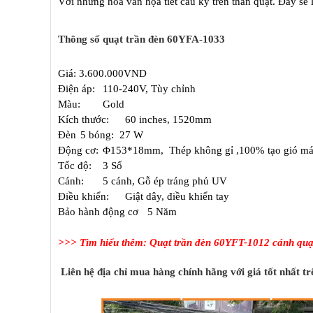
Với những hoa văn họa tiết cầu kỳ trên thân quạt. Đây sẽ
Thông số quạt trần đèn 60YFA-1033
Giá: 3.600.000VND
Điện áp:
110-240V, Tùy chỉnh
Màu:
Gold
Kích thước:
60 inches, 1520mm
Đèn
5 bóng: 27 W
Động cơ:
Φ153*18mm, Thép không gỉ ,100% tạo gió má
Tốc độ:
3 Số
Cánh:
5 cánh, Gỗ ép tráng phủ UV
Điều khiển:
Giật dây, điều khiển tay
Bảo hành động cơ
5 Năm
>>> Tìm hiểu thêm:
Quạt trần đèn 60YFT-1012 cánh quạt
Liên hệ địa chỉ mua hàng chính hãng với giá tốt nhất tr