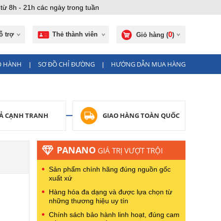
từ 8h - 21h các ngày trong tuần
0
ỗ trợ
Thẻ thành viên
Giỏ hàng (
)
O HÀNH
SƠ ĐỒ CHỈ ĐƯỜNG
HƯỚNG DẪN MUA HÀNG
|
|
CẢ CẠNH TRANH
GIAO HÀNG TOÀN QUỐC
PANANO
GIÁ TRỊ VƯỢT TRỘI
Sản phẩm chính hãng đúng nguồn gốc
xuất xứ
Hàng hóa đa dạng và được lựa chọn từ
những thương hiệu uy tín
Chính sách bảo hành linh hoạt, đúng cam