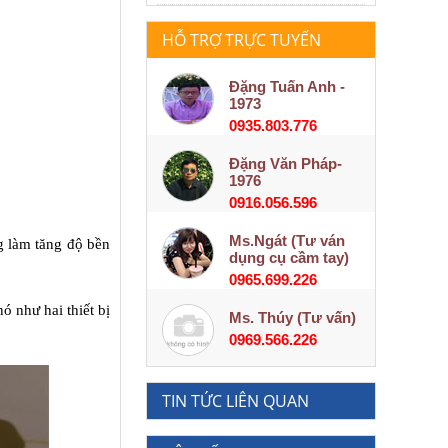
HỖ TRỢ TRỰC TUYẾN
Đặng Tuấn Anh -
1973
0935.803.776
Đặng Văn Pháp-
1976
0916.056.596
Ms.Ngát (Tư ván
g làm tăng độ bền
dụng cụ cầm tay)
0965.699.226
ó như hai thiết bị
Ms. Thúy (Tư vấn)
0969.566.226
TIN TỨC LIÊN QUAN