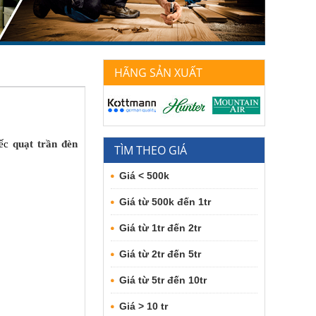
HÃNG SẢN XUẤT
iếc
quạt trần đèn
TÌM THEO GIÁ
Giá < 500k
Giá từ 500k đến 1tr
Giá từ 1tr đến 2tr
Giá từ 2tr đến 5tr
Giá từ 5tr đến 10tr
Giá > 10 tr