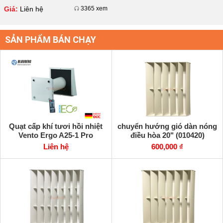
tâm Komfort ERV D
Giá:
Liên hệ
3365 xem
SẢN PHẨM BÁN CHẠY
Quạt cấp khí tươi hồi nhiệt
chuyển hướng gió dàn nóng
Vento Ergo A25-1 Pro
điều hòa 20" (010420)
Liên hệ
600,000 ₫