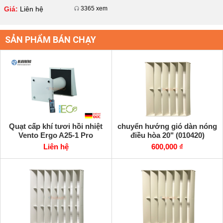
tâm Komfort ERV D
Giá:
Liên hệ
3365 xem
SẢN PHẨM BÁN CHẠY
Quạt cấp khí tươi hồi nhiệt
chuyển hướng gió dàn nóng
Vento Ergo A25-1 Pro
điều hòa 20" (010420)
Liên hệ
600,000 ₫